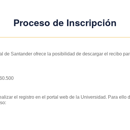
Proceso de Inscripción
________________________________________________________
al de Santander ofrece la posibilidad de descargar el recibo par
160.500
alizar el registro en el portal web de la Universidad. Para ello 
so: