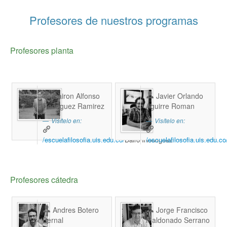
Profesores de nuestros programas
Profesores planta
Dairon Alfonso
Javier Orlando
Rodriguez Ramirez
Aguirre Roman
Visítelo en:
Visítelo en:
/escuelafilosofia.uis.edu.co/
DaironRodriguez
/escuelafilosofia.uis.edu.co
Profesores cátedra
Andres Botero
Jorge Francisco
Bernal
Maldonado Serrano